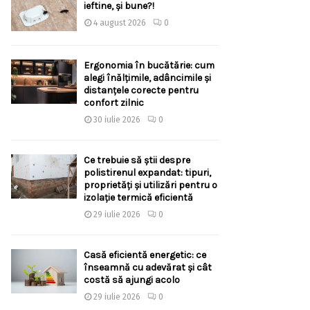
ieftine, și bune?!
4 august 2026
0
Ergonomia în bucătărie: cum
alegi înălțimile, adâncimile și
distanțele corecte pentru
confort zilnic
30 iulie 2026
0
Ce trebuie să știi despre
polistirenul expandat: tipuri,
proprietăți și utilizări pentru o
izolație termică eficientă
29 iulie 2026
0
Casă eficientă energetic: ce
înseamnă cu adevărat și cât
costă să ajungi acolo
29 iulie 2026
0