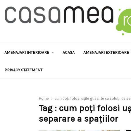
AMENAJARI INTERIOARE
ACASA
AMENAJARI EXTERIOARE
PRIVACY STATEMENT
Home
cum poți folosi ușile glisante ca soluții de se
Tag : cum poți folosi uș
separare a spațiilor