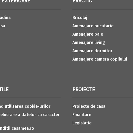
 EXTERIOARE
PRACTIC
adina
Bricolaj
asa
Amenajare bucatarie
Amenajare baie
Amenajare living
Amenajare dormitor
Amenajare camera copilului
TILE
PROIECTE
nd utilizarea cookie-urilor
Proiecte de casa
relucrare a datelor cu caracter
Finantare
Legislatie
nditii casamea.ro