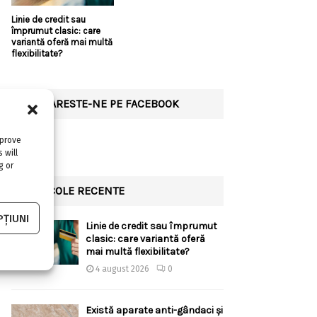
Linie de credit sau
împrumut clasic: care
variantă oferă mai multă
flexibilitate?
URMARESTE-NE PE FACEBOOK
mprove
 will
g or
ARTICOLE RECENTE
ȚIUNI
Linie de credit sau împrumut
clasic: care variantă oferă
mai multă flexibilitate?
4 august 2026
0
Există aparate anti-gândaci și