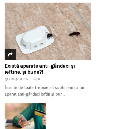
Există aparate anti-gândaci și
ieftine, și bune?!
4 august 2026
0
Înainte de toate trebuie să subliniem ca un
aparat anti-gândaci ieftin și bun...