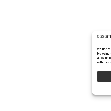
We use tec
browsing 
allow us t
withdrawin