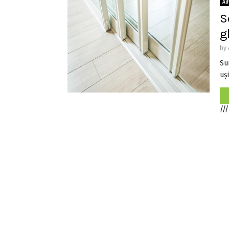
Ad
S
g
by
Su
uși
///