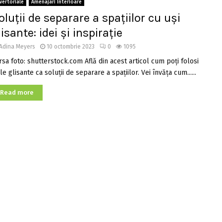
vertoriale
Amenajari Interioare
oluții de separare a spațiilor cu uși
lisante: idei și inspirație
Adina Meyers
10 octombrie 2023
0
1095
rsa foto: shutterstock.com Află din acest articol cum poți folosi
le glisante ca soluții de separare a spațiilor. Vei învăța cum......
Read more