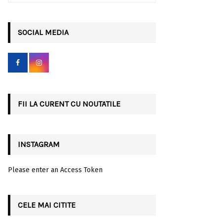
a
S
r
c
SOCIAL MEDIA
E
h
f
A
o
r
R
:
C
FII LA CURENT CU NOUTATILE
H
INSTAGRAM
Please enter an Access Token
CELE MAI CITITE