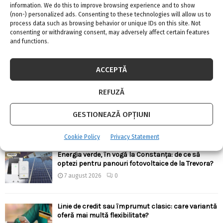
information. We do this to improve browsing experience and to show
(non-) personalized ads. Consenting to these technologies will allow us to
process data such as browsing behavior or unique IDs on this site. Not
ARTICOLE RECENTE
consenting or withdrawing consent, may adversely affect certain features
and functions.
Confort termic pe timpul verii cu soluțiile de
climatizare de la Casa Instalatorului
ACCEPTĂ
7 august 2026
0
REFUZĂ
Top 5 meserii în domeniul construcțiilor
GESTIONEAZĂ OPȚIUNI
7 august 2026
0
Cookie Policy
Privacy Statement
Energia verde, în vogă la Constanța: de ce să
optezi pentru panouri fotovoltaice de la Trevora?
7 august 2026
0
Linie de credit sau împrumut clasic: care variantă
oferă mai multă flexibilitate?