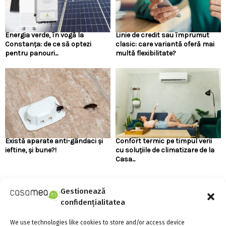
Energia verde, în vogă la
Linie de credit sau împrumut
Constanța: de ce să optezi
clasic: care variantă oferă mai
pentru panouri...
multă flexibilitate?
Există aparate anti-gândaci și
Confort termic pe timpul verii
ieftine, și bune?!
cu soluțiile de climatizare de la
Casa...
Gestionează
URMARESTE-NE PE FACEBOOK
confidențialitatea
We use technologies like cookies to store and/or access device