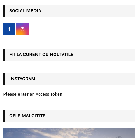
r
c
SOCIAL MEDIA
E
h
f
A
o
r
R
:
C
FII LA CURENT CU NOUTATILE
H
INSTAGRAM
Please enter an Access Token
CELE MAI CITITE