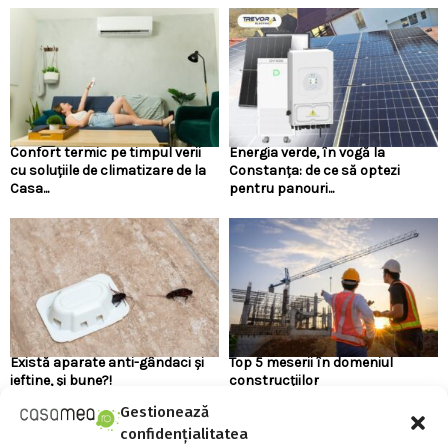
Confort termic pe timpul verii
Energia verde, în vogă la
cu soluțiile de climatizare de la
Constanța: de ce să optezi
Casa...
pentru panouri...
Există aparate anti-gândaci și
Top 5 meserii în domeniul
ieftine, și bune?!
construcțiilor
Gestionează
confidențialitatea