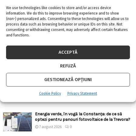
URMARESTE-NE PE FACEBOOK
We use technologies like cookies to store and/or access device
information. We do this to improve browsing experience and to show
(non-) personalized ads. Consenting to these technologies will allow us to
process data such as browsing behavior or unique IDs on this site. Not
consenting or withdrawing consent, may adversely affect certain features
and functions.
ARTICOLE RECENTE
Confort termic pe timpul verii cu soluțiile de
ACCEPTĂ
climatizare de la Casa Instalatorului
7 august 2026
0
REFUZĂ
GESTIONEAZĂ OPȚIUNI
Top 5 meserii în domeniul construcțiilor
7 august 2026
0
Cookie Policy
Privacy Statement
Energia verde, în vogă la Constanța: de ce să
optezi pentru panouri fotovoltaice de la Trevora?
7 august 2026
0