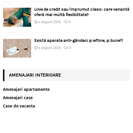
Linie de credit sau împrumut clasic: care variantă
oferă mai multă flexibilitate?
4 august 2026
0
Există aparate anti-gândaci și ieftine, și bune?!
4 august 2026
0
AMENAJARI INTERIOARE
Amenajari apartamente
Amenajari case
Case de vacanta