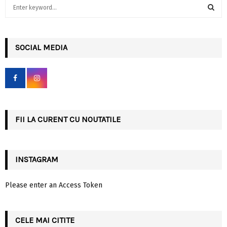
S
e
a
S
r
c
SOCIAL MEDIA
E
h
f
A
o
r
R
:
C
FII LA CURENT CU NOUTATILE
H
INSTAGRAM
Please enter an Access Token
CELE MAI CITITE