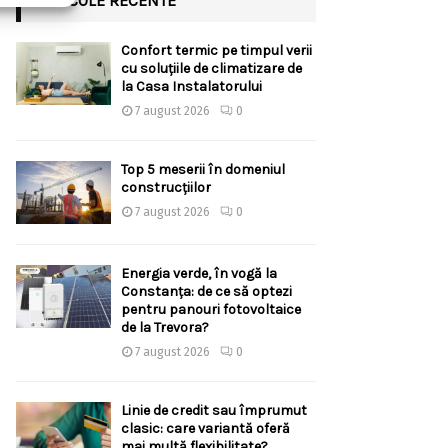
ARTICOLE RECENTE
Confort termic pe timpul verii
cu soluțiile de climatizare de
la Casa Instalatorului
7 august 2026
0
Top 5 meserii în domeniul
construcțiilor
7 august 2026
0
Energia verde, în vogă la
Constanța: de ce să optezi
pentru panouri fotovoltaice
de la Trevora?
7 august 2026
0
Linie de credit sau împrumut
clasic: care variantă oferă
mai multă flexibilitate?