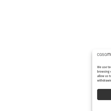
We use tec
browsing 
allow us t
withdrawin