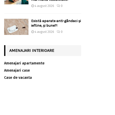
4 august 2026
0
Există aparate anti-gândaci și
ieftine, și bune?!
4 august 2026
0
AMENAJARI INTERIOARE
Amenajari apartamente
Amenajari case
Case de vacanta