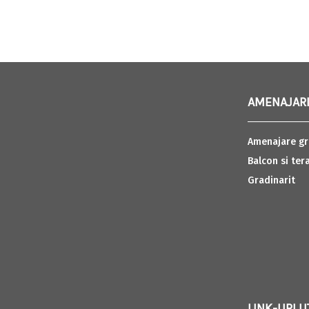
AMENAJARI
Amenajare gr
Balcon si ter
Gradinarit
LINK-URI U