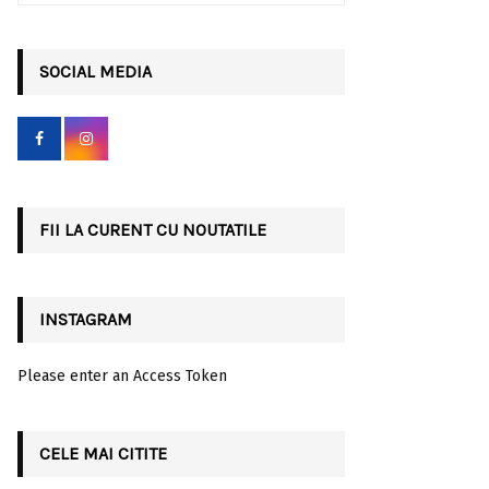
a
S
r
c
SOCIAL MEDIA
E
h
f
A
o
r
R
:
C
FII LA CURENT CU NOUTATILE
H
INSTAGRAM
Please enter an Access Token
CELE MAI CITITE