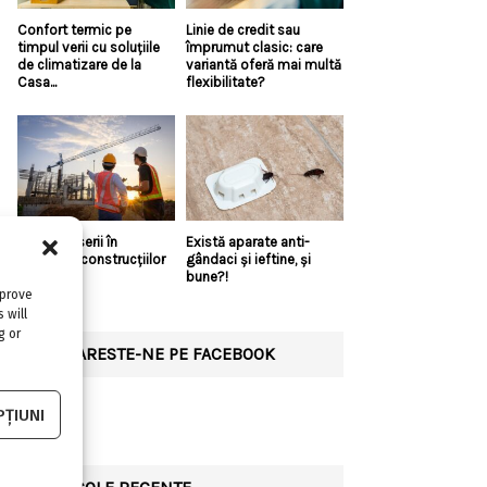
Confort termic pe
Linie de credit sau
timpul verii cu soluțiile
împrumut clasic: care
de climatizare de la
variantă oferă mai multă
Casa...
flexibilitate?
Top 5 meserii în
Există aparate anti-
domeniul construcțiilor
gândaci și ieftine, și
bune?!
mprove
 will
g or
URMARESTE-NE PE FACEBOOK
ȚIUNI