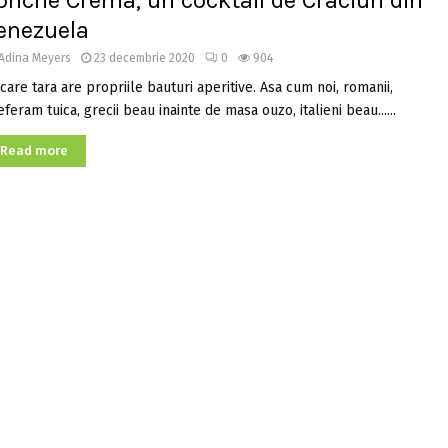
onche Crema, un cocktail de Craciun din
enezuela
Adina Meyers
23 decembrie 2020
0
904
care tara are propriile bauturi aperitive. Asa cum noi, romanii,
feram tuica, grecii beau inainte de masa ouzo, italieni beau......
Read more