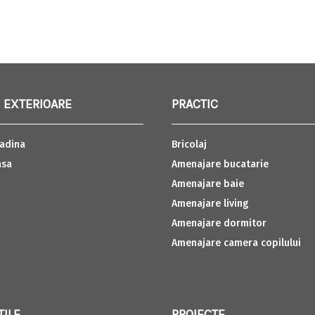
 EXTERIOARE
PRACTIC
adina
Bricolaj
asa
Amenajare bucatarie
Amenajare baie
Amenajare living
Amenajare dormitor
Amenajare camera copilului
TILE
PROIECTE