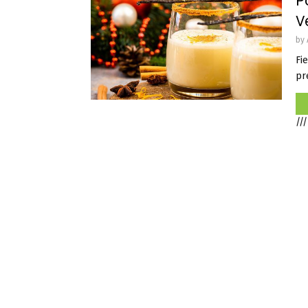
P
V
by
Fie
pre
///