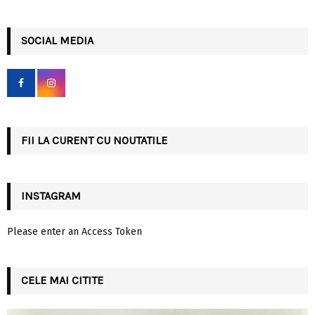
a
S
r
c
SOCIAL MEDIA
E
h
f
A
o
r
R
:
C
FII LA CURENT CU NOUTATILE
H
INSTAGRAM
Please enter an Access Token
CELE MAI CITITE