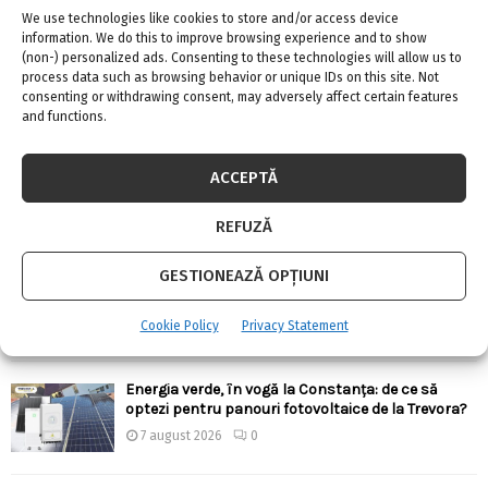
We use technologies like cookies to store and/or access device
information. We do this to improve browsing experience and to show
(non-) personalized ads. Consenting to these technologies will allow us to
process data such as browsing behavior or unique IDs on this site. Not
consenting or withdrawing consent, may adversely affect certain features
ARTICOLE RECENTE
and functions.
Confort termic pe timpul verii cu soluțiile de
ACCEPTĂ
climatizare de la Casa Instalatorului
7 august 2026
0
REFUZĂ
GESTIONEAZĂ OPȚIUNI
Top 5 meserii în domeniul construcțiilor
7 august 2026
0
Cookie Policy
Privacy Statement
Energia verde, în vogă la Constanța: de ce să
optezi pentru panouri fotovoltaice de la Trevora?
7 august 2026
0