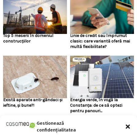
Top 5 meserii în domeniul
Linie de credit sau împrumut
construcțiilor
clasic: care variantă oferă mai
multă flexibilitate?
Există aparate anti-gândaci și
Energia verde, în vogă la
ieftine, și bune?!
Constanța: de ce să optezi
pentru panouri...
Gestionează
confidențialitatea
URMARESTE-NE PE FACEBOOK