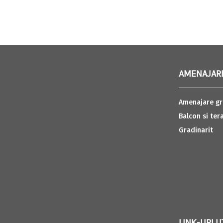
AMENAJARI
Amenajare gr
Balcon si ter
Gradinarit
LINK-URI U