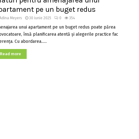
faturi pentru amenajarea unui
partament pe un buget redus
Adina Meyers
30 iunie 2025
0
354
enajarea unui apartament pe un buget redus poate părea
ovocatoare, însă planificarea atentă și alegerile practice fac
erența. Cu abordarea......
Read more