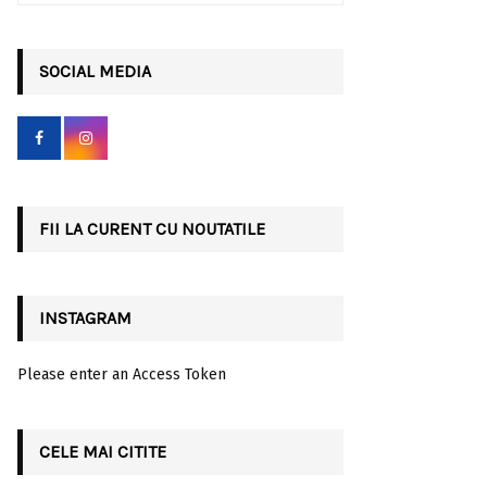
a
S
r
c
SOCIAL MEDIA
E
h
f
A
o
r
R
:
C
FII LA CURENT CU NOUTATILE
H
INSTAGRAM
Please enter an Access Token
CELE MAI CITITE