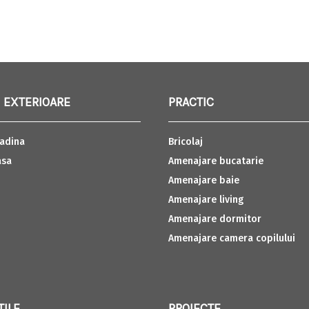
 EXTERIOARE
PRACTIC
adina
Bricolaj
asa
Amenajare bucatarie
Amenajare baie
Amenajare living
Amenajare dormitor
Amenajare camera copilului
TILE
PROIECTE