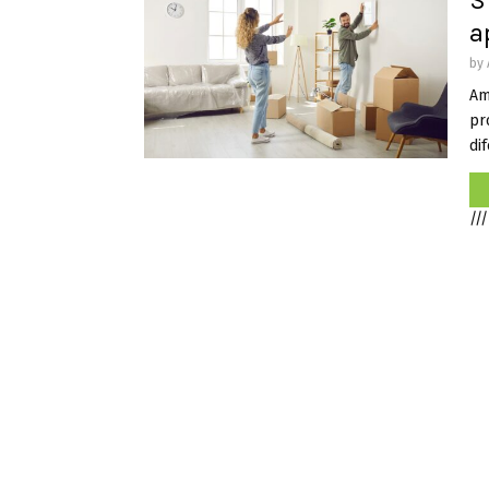
S
a
by
Am
pr
dif
///