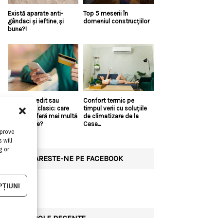
Există aparate anti-
Top 5 meserii în
gândaci și ieftine, și
domeniul construcțiilor
bune?!
Linie de credit sau
Confort termic pe
împrumut clasic: care
timpul verii cu soluțiile
variantă oferă mai multă
de climatizare de la
flexibilitate?
Casa...
mprove
 will
g or
URMARESTE-NE PE FACEBOOK
ȚIUNI