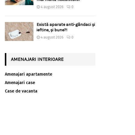
4 august 2026
0
Există aparate anti-gândaci și
ieftine, și bune?!
4 august 2026
0
AMENAJARI INTERIOARE
Amenajari apartamente
Amenajari case
Case de vacanta