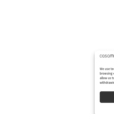
We use tec
browsing 
allow us t
withdrawin