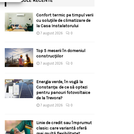
ARTICOLE RECENTE
Confort termic pe timpul verii
cu soluțiile de climatizare de
la Casa Instalatorului
7 august 2026
0
Top 5 meserii în domeniul
construcțiilor
7 august 2026
0
Energia verde, în vogă la
Constanța: de ce să optezi
pentru panouri fotovoltaice
de la Trevora?
7 august 2026
0
Linie de credit sau împrumut
clasic: care variantă oferă
mai multă flexibilitate?