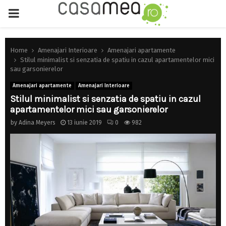
PRIMARY
MENU
Home
Amenajari Interioare
Amenajari apartamente
Stilul minimalist si senzatia de spatiu in cazul apartamentelor mici
sau garsonierelor
Amenajari apartamente
Amenajari Interioare
Stilul minimalist si senzatia de spatiu in cazul
apartamentelor mici sau garsonierelor
by
Adina Meyers
13 iunie 2019
0
982