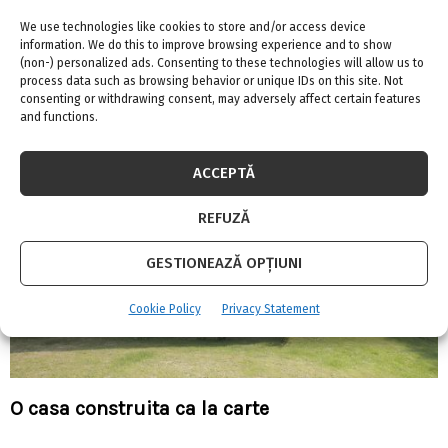
We use technologies like cookies to store and/or access device
Tot ce trebuie să știți despre cum
information. We do this to improve browsing experience and to show
funcționează un bec cu LED-uri
(non-) personalized ads. Consenting to these technologies will allow us to
process data such as browsing behavior or unique IDs on this site. Not
consenting or withdrawing consent, may adversely affect certain features
and functions.
ACCEPTĂ
REFUZĂ
GESTIONEAZĂ OPȚIUNI
Cookie Policy
Privacy Statement
O casa construita ca la carte