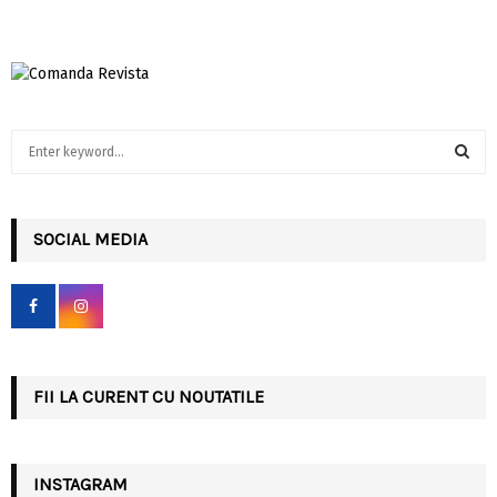
S
e
a
S
r
c
SOCIAL MEDIA
E
h
f
A
o
r
R
:
C
FII LA CURENT CU NOUTATILE
H
INSTAGRAM