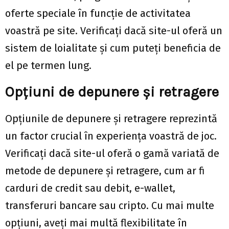
oferte speciale în funcție de activitatea
voastră pe site. Verificați dacă site-ul oferă un
sistem de loialitate și cum puteți beneficia de
el pe termen lung.
Opțiuni de depunere și retragere
Opțiunile de depunere și retragere reprezintă
un factor crucial în experiența voastră de joc.
Verificați dacă site-ul oferă o gamă variată de
metode de depunere și retragere, cum ar fi
carduri de credit sau debit, e-wallet,
transferuri bancare sau cripto. Cu mai multe
opțiuni, aveți mai multă flexibilitate în