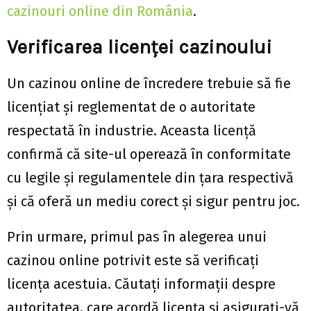
cazinouri online din România
.
Verificarea licenței cazinoului
Un cazinou online de încredere trebuie să fie
licențiat și reglementat de o autoritate
respectată în industrie. Aceasta licență
confirmă că site-ul operează în conformitate
cu legile și regulamentele din țara respectivă
și că oferă un mediu corect și sigur pentru joc.
Prin urmare, primul pas în alegerea unui
cazinou online potrivit este să verificați
licența acestuia. Căutați informații despre
autoritatea, care acordă licența și asigurați-vă