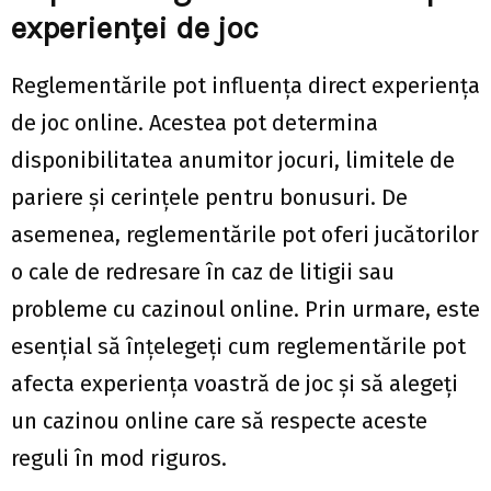
experienței de joc
Reglementările pot influența direct experiența
de joc online. Acestea pot determina
disponibilitatea anumitor jocuri, limitele de
pariere și cerințele pentru bonusuri. De
asemenea, reglementările pot oferi jucătorilor
o cale de redresare în caz de litigii sau
probleme cu cazinoul online. Prin urmare, este
esențial să înțelegeți cum reglementările pot
afecta experiența voastră de joc și să alegeți
un cazinou online care să respecte aceste
reguli în mod riguros.