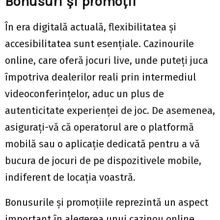
Bonusuri și promoții
În era digitală actuală, flexibilitatea și
accesibilitatea sunt esențiale. Cazinourile
online, care oferă jocuri live, unde puteți juca
împotriva dealerilor reali prin intermediul
videoconferințelor, aduc un plus de
autenticitate experienței de joc. De asemenea,
asigurați-vă că operatorul are o platformă
mobilă sau o aplicație dedicată pentru a vă
bucura de jocuri de pe dispozitivele mobile,
indiferent de locația voastră.
Bonusurile și promoțiile reprezintă un aspect
important în alegerea unui cazinou online