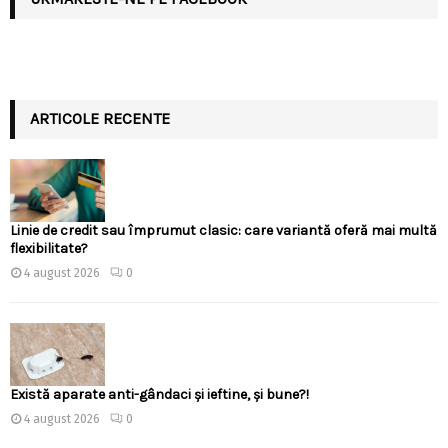
ARTICOLE RECENTE
Linie de credit sau împrumut clasic: care variantă oferă mai multă
flexibilitate?
4 august 2026
0
Există aparate anti-gândaci și ieftine, și bune?!
4 august 2026
0