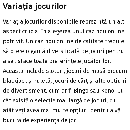
Variația jocurilor
Variația jocurilor disponibile reprezintă un alt
aspect crucial în alegerea unui cazinou online
potrivit. Un cazinou online de calitate trebuie
să ofere o gamă diversificată de jocuri pentru
a satisface toate preferințele jucătorilor.
Aceasta include sloturi, jocuri de masă precum
blackjack și ruletă, jocuri de cărț și alte opțiuni
de divertisment, cum ar fi Bingo sau Keno. Cu
cât există o selecție mai largă de jocuri, cu
atât veți avea mai multe opțiuni pentru a vă
bucura de experiența de joc.