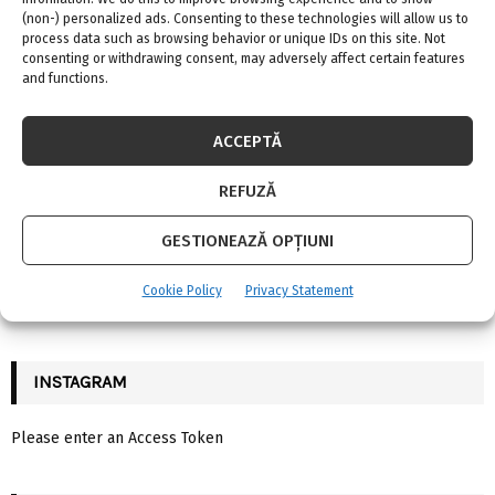
(non-) personalized ads. Consenting to these technologies will allow us to
S
process data such as browsing behavior or unique IDs on this site. Not
consenting or withdrawing consent, may adversely affect certain features
e
and functions.
a
S
r
c
SOCIAL MEDIA
E
ACCEPTĂ
h
f
A
REFUZĂ
o
r
R
GESTIONEAZĂ OPȚIUNI
:
C
Cookie Policy
Privacy Statement
FII LA CURENT CU NOUTATILE
H
INSTAGRAM
Please enter an Access Token