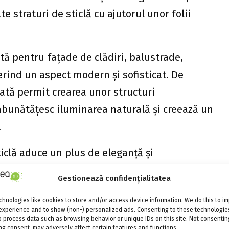
e straturi de sticlă cu ajutorul unor folii
ată pentru fațade de clădiri, balustrade,
ferind un aspect modern și sofisticat. De
ată permit crearea unor structuri
mbunătățesc iluminarea naturală și creează un
.
sticlă aduce un plus de eleganță și
și de lucru. Este folosită pentru pereți
Gestionează confidențialitatea
t modern și sofisticat. De exemplu, pereții
hnologies like cookies to store and/or access device information. We do this to i
t crea spații deschise și luminoase în birouri,
experience and to show (non-) personalized ads. Consenting to these technologies
o process data such as browsing behavior or unique IDs on this site. Not consentin
g consent, may adversely affect certain features and functions.