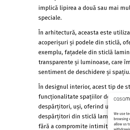
implică lipirea a două sau mai mult
speciale.
În arhitectură, aceasta este utiliz
acoperișuri și podele din sticlă, o
exemplu, fațadele din sticlă lamin
transparente și luminoase, care î
sentiment de deschidere și spațiu
În designul interior, acest tip de 
funcționalitate spațiilor de locuit 
despărțitori, uși, oferind un aspec
We use tec
despărțitori din sticlă laminată po
browsing 
allow us t
fără a compromite intimitatea.
withdrawin