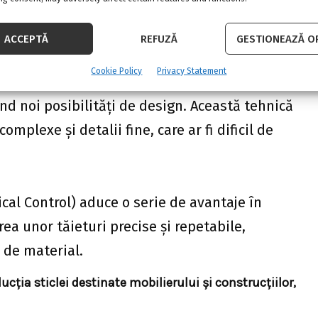
ACCEPTĂ
REFUZĂ
GESTIONEAZĂ OP
ă o tehnologie avansată care permite tăierea
Cookie Policy
Privacy Statement
să a acestui material, utilizând planurile
nd noi posibilități de design. Această tehnică
omplexe și detalii fine, care ar fi dificil de
l Control) aduce o serie de avantaje în
rea unor tăieturi precise și repetabile,
i de material.
cția sticlei destinate mobilierului și construcțiilor,