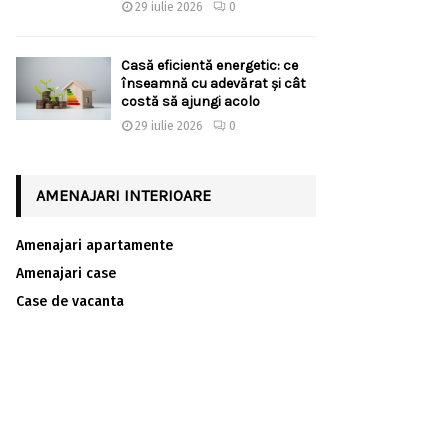
29 iulie 2026
0
Casă eficientă energetic: ce
înseamnă cu adevărat și cât
costă să ajungi acolo
29 iulie 2026
0
AMENAJARI INTERIOARE
Amenajari apartamente
Amenajari case
Case de vacanta