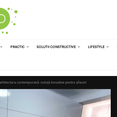
PRACTIC
SOLUTII CONSTRUCTIVE
LIFESTYLE
 arhitectura contemporană: soluții inovative pentru afaceri