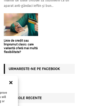
Înainte de toate trebuie să subliniem ca un
aparat anti-gândaci ieftin și bun...
Linie de credit sau
împrumut clasic: care
variantă oferă mai multă
flexibilitate?
URMARESTE-NE PE FACEBOOK
mprove
 will
ARTICOLE RECENTE
g or