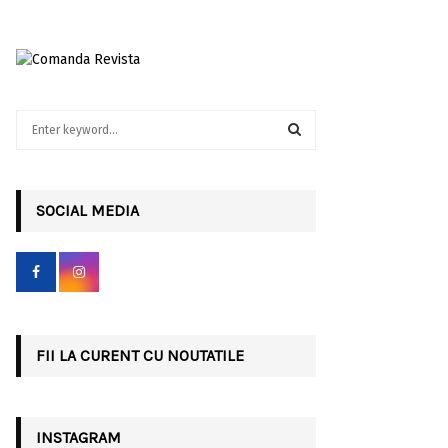
S
e
a
S
r
c
SOCIAL MEDIA
E
h
f
A
o
r
R
:
C
FII LA CURENT CU NOUTATILE
H
INSTAGRAM