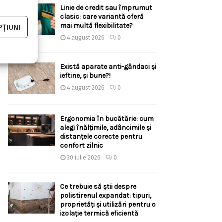
Linie de credit sau împrumut
clasic: care variantă oferă
mai multă flexibilitate?
ȚIUNI
4 august 2026
0
Există aparate anti-gândaci și
ieftine, și bune?!
4 august 2026
0
Ergonomia în bucătărie: cum
alegi înălțimile, adâncimile și
distanțele corecte pentru
confort zilnic
30 iulie 2026
0
Ce trebuie să știi despre
polistirenul expandat: tipuri,
proprietăți și utilizări pentru o
izolație termică eficientă