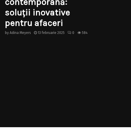
contemporană:
soluții inovative
pentru afaceri
by
Adina Meyers
13 februarie 2025
0
584