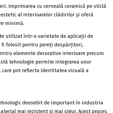
ceri. Imprimarea cu cerneală ceramică pe sticlă
stetic al interioarelor clădirilor și oferă
ere minimă.
te utilizat într-o varietate de aplicații de
fi folosit pentru pereți despărțitori,
i pentru elemente decorative interioare precum
astă tehnologie permite integrarea unor
care pot reflecta identitatea vizuală a
tehnologic deosebit de important în industria
material mai rezistent și mai sigur. Acest proces