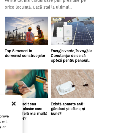
Verile tot mai călduroase pun presiune pe
orice locuință. Dacă stai la ultimul...
Top 5 meserii în
Energia verde, în vogă la
domeniul construcțiilor
Constanța: de ce să
optezi pentru panouri...
Linie de credit sau
Există aparate anti-
împrumut clasic: care
gândaci și ieftine, și
variantă oferă mai multă
bune?!
mprove
flexibilitate?
 will
g or