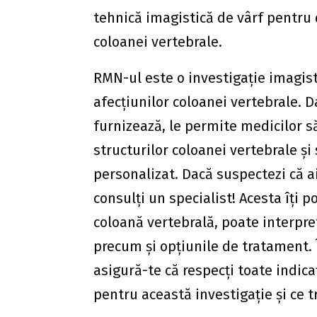
tehnică imagistică de vârf pentru
coloanei vertebrale.
RMN-ul este o investigație imagist
afecțiunilor coloanei vertebrale. D
furnizează, le permite medicilor s
structurilor coloanei vertebrale ș
personalizat. Dacă suspectezi că ai
consulți un specialist! Acesta îți
coloană vertebrală, poate interpret
precum și opțiunile de tratament. 
asigură-te că respecți toate indicaț
pentru această investigație și ce t