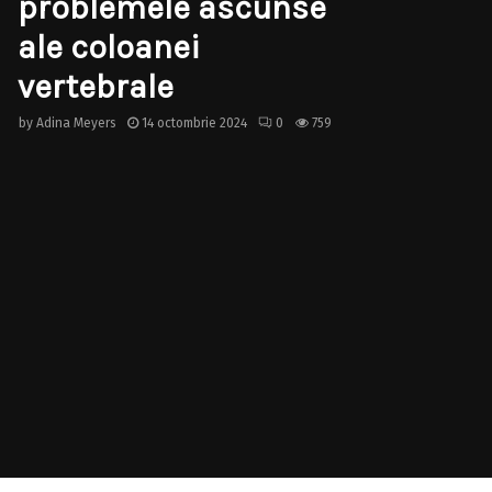
problemele ascunse
ale coloanei
vertebrale
by
Adina Meyers
14 octombrie 2024
0
759