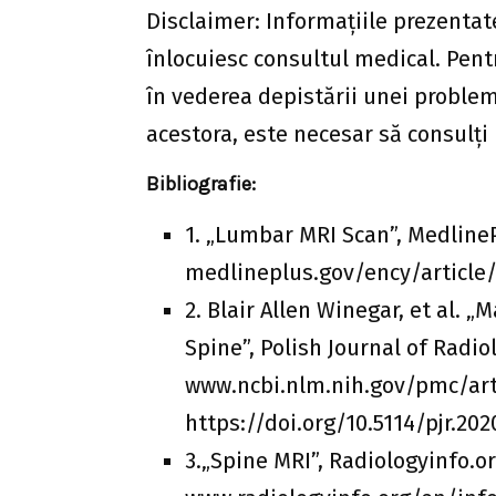
Disclaimer: Informațiile prezentate
înlocuiesc consultul medical. Pent
în vederea depistării unei problem
acestora, este necesar să consulți
Bibliografie:
1. „Lumbar MRI Scan”, Medline
medlineplus.gov/ency/article/0
2. Blair Allen Winegar, et al.
Spine”, Polish Journal of Radiol
www.ncbi.nlm.nih.gov/pmc/art
https://doi.org/10.5114/pjr.202
3.„Spine MRI”, Radiologyinfo.or