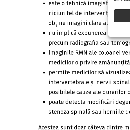
este o tehnică imagistică nein
niciun fel de intervenție chiru
obține imagini clare ale coloa
nu implică expunerea la radiați
precum radiografia sau tomogr
imaginile RMN ale coloanei ver
medicilor o privire amănunțită
permite medicilor să vizualizez
intervertebrale și nervii spina
posibilele cauze ale durerilor
poate detecta modificări degen
stenoza spinală sau herniile de 
Acestea sunt doar câteva dintre m