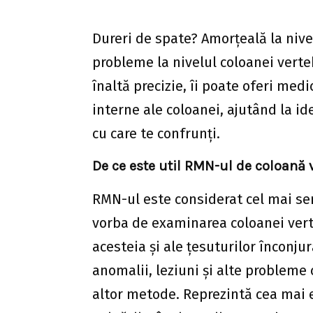
Dureri de spate? Amorțeală la niv
probleme la nivelul coloanei verteb
înaltă precizie, îi poate oferi med
interne ale coloanei, ajutând la i
cu care te confrunți.
De ce este util RMN-ul de coloană 
RMN-ul este considerat cel mai sen
vorba de examinarea coloanei verte
acesteia și ale țesuturilor înconju
anomalii, leziuni și alte probleme
altor metode. Reprezintă cea mai 