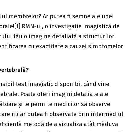
elul membrelor? Ar putea fi semne ale unei
rale![1] RMN-ul, o investigație imagistică de
icului tău o imagine detaliată a structurilor
dentificarea cu exactitate a cauzei simptomelor
vertebrală?
sibil test imagistic disponibil când vine
brale. Poate oferi imagini detaliate ale
rătoare și le permite medicilor să observe
 care nu ar putea fi observate prin intermediul
eficientă metodă de a vizualiza atât măduva