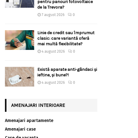
pentru panouri fotovoltaice
de la Trevora?
7 august 2026
0
Linie de credit sau împrumut
clasic: care variantă oferă
mai multă flexibilitate?
4 august 2026
0
Există aparate anti-gândaci și
ieftine, și bune?!
4 august 2026
0
AMENAJARI INTERIOARE
Amenajari apartamente
Amenajari case
Case de vacanta