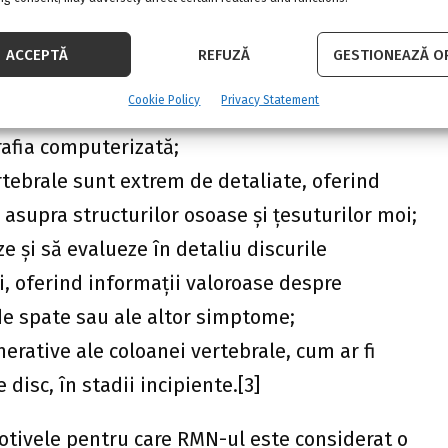
vazivă, ceea ce înseamnă că nu necesită
rgicală sau alte proceduri intruzive pentru a
ACCEPTĂ
REFUZĂ
GESTIONEAZĂ OP
nei vertebrale;
Cookie Policy
Privacy Statement
i, spre deosebire de alte tehnici imagistice
afia computerizată;
tebrale sunt extrem de detaliate, oferind
 asupra structurilor osoase și țesuturilor moi;
e și să evalueze în detaliu discurile
li, oferind informații valoroase despre
 de spate sau ale altor simptome;
erative ale coloanei vertebrale, cum ar fi
disc, în stadii incipiente.[3]
otivele pentru care RMN-ul este considerat o