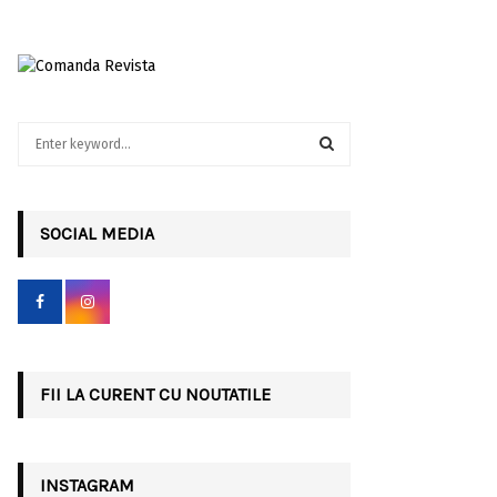
S
e
a
S
r
c
SOCIAL MEDIA
E
h
f
A
o
r
R
:
C
FII LA CURENT CU NOUTATILE
H
INSTAGRAM