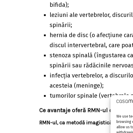
bifida);
leziuni ale vertebrelor, discur
spinării;
hernia de disc (o afecțiune car
discul intervertebral, care po
stenoza spinală (îngustarea c
spinării sau rădăcinile nervoa
infecția vertebrelor, a discuril
acesteia (meninge);
tumorilor spinale (vertebrale 
Ce avantaje oferă RMN-ul coloanei
We use tec
RMN-ul, ca metodă imagistică de evalua
browsing 
allow us t
withdrawin