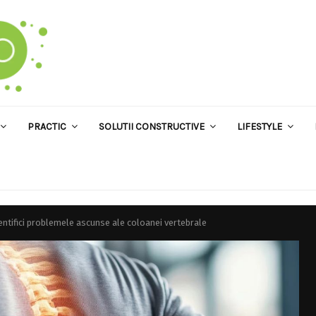
PRACTIC
SOLUTII CONSTRUCTIVE
LIFESTYLE
ntifici problemele ascunse ale coloanei vertebrale