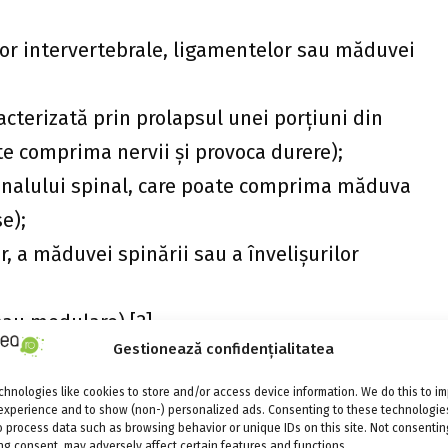
ilor intervertebrale, ligamentelor sau măduvei
acterizată prin prolapsul unei porțiuni din
ate comprima nervii și provoca durere);
analului spinal, care poate comprima măduva
se);
or, a măduvei spinării sau a învelișurilor
sau medulare).[3]
Gestionează confidențialitatea
 vertebrale?
hnologies like cookies to store and/or access device information. We do this to i
re a coloanei vertebrale, oferă numeroase avantaje:
experience and to show (non-) personalized ads. Consenting to these technologies
o process data such as browsing behavior or unique IDs on this site. Not consentin
g consent, may adversely affect certain features and functions.