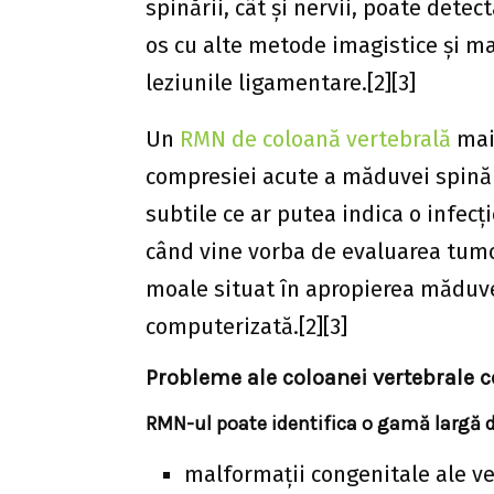
spinării, cât și nervii, poate dete
os cu alte metode imagistice și m
leziunile ligamentare.[2][3]
Un
RMN de coloană vertebrală
mai 
compresiei acute a măduvei spinări
subtile ce ar putea indica o infecț
când vine vorba de evaluarea tumor
moale situat în apropierea măduvei
computerizată.[2][3]
Probleme ale coloanei vertebrale ce
RMN-ul poate identifica o gamă largă de
malformații congenitale ale ve