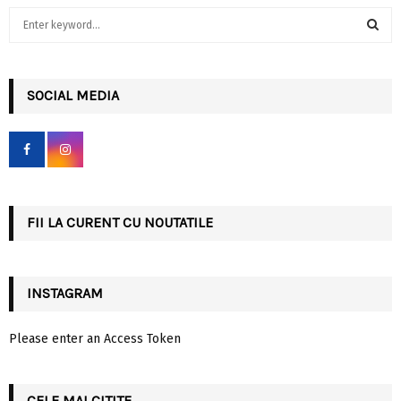
S
e
a
S
r
c
SOCIAL MEDIA
E
h
f
A
o
r
R
:
C
FII LA CURENT CU NOUTATILE
H
INSTAGRAM
Please enter an Access Token
CELE MAI CITITE