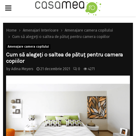
PRIMARY
MENU
Home
Amenajari Interioare
Amenajare camera copilului
Cum să alegeți o saltea de pătuț pentru camera copiilor
Amenajare camera copilului
Cum să alegeți o saltea de pătuț pentru camera
copiilor
by
Adina Meyers
21 decembrie 2021
0
4271