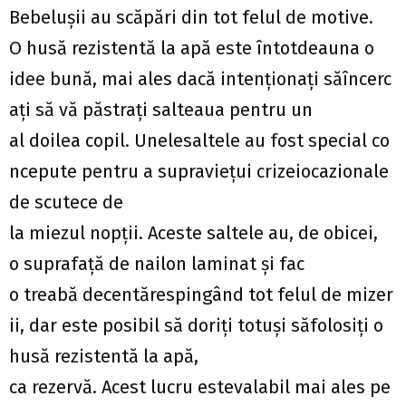
Bebelușii au scăpări din tot felul de motive.
O husă rezistentă la apă este întotdeauna o
idee bună, mai ales dacă intenționați săîncerc
ați să vă păstrați salteaua pentru un
al doilea copil. Unelesaltele au fost special co
ncepute pentru a supraviețui crizeiocazionale
de scutece de
la miezul nopții. Aceste saltele au, de obicei,
o suprafață de nailon laminat și fac
o treabă decentărespingând tot felul de mizer
ii, dar este posibil să doriți totuși săfolosiți o
husă rezistentă la apă,
ca rezervă. Acest lucru estevalabil mai ales pe