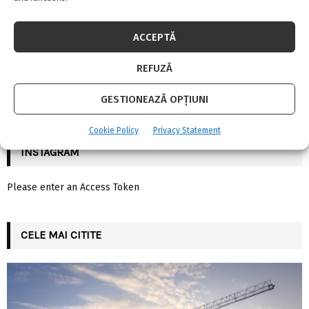
E
h
f
A
ACCEPTĂ
o
r
R
REFUZĂ
:
C
FII LA CURENT CU NOUTATILE
GESTIONEAZĂ OPȚIUNI
H
Cookie Policy
Privacy Statement
INSTAGRAM
Please enter an Access Token
CELE MAI CITITE