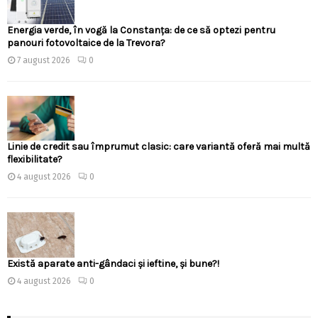
Energia verde, în vogă la Constanța: de ce să optezi pentru
panouri fotovoltaice de la Trevora?
7 august 2026
0
Linie de credit sau împrumut clasic: care variantă oferă mai multă
flexibilitate?
4 august 2026
0
Există aparate anti-gândaci și ieftine, și bune?!
4 august 2026
0