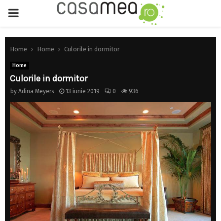
PRIMARY
MENU
Home
Home
Culorile in dormitor
Home
Culorile in dormitor
by
Adina Meyers
13 iunie 2019
0
936