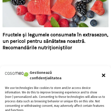
Fructele şi legumele consumate în extrasezon,
un pericol pentru sănătatea noastră.
Recomandările nutriționiștilor
Gestionează
confidențialitatea
We use technologies like cookies to store and/or access device
S
information. We do this to improve browsing experience and to show
e
(non-) personalized ads. Consenting to these technologies will allow us to
a
S
process data such as browsing behavior or unique IDs on this site. Not
r
consenting or withdrawing consent, may adversely affect certain features
c
SOCIAL MEDIA
and functions.