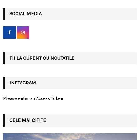
S
r
c
SOCIAL MEDIA
E
h
f
A
o
r
R
:
C
FII LA CURENT CU NOUTATILE
H
INSTAGRAM
Please enter an Access Token
CELE MAI CITITE