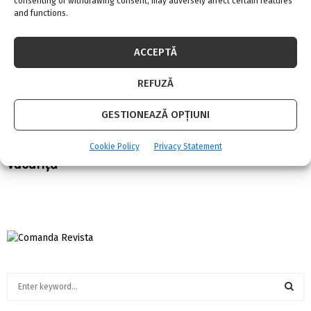
consenting or withdrawing consent, may adversely affect certain features
and functions.
ACCEPTĂ
REFUZĂ
GESTIONEAZĂ OPȚIUNI
Renovarea casei de la țară. 5 sfaturi esențiale
care o vor transforma într-o reședință de
Cookie Policy
Privacy Statement
vacanță
S
e
a