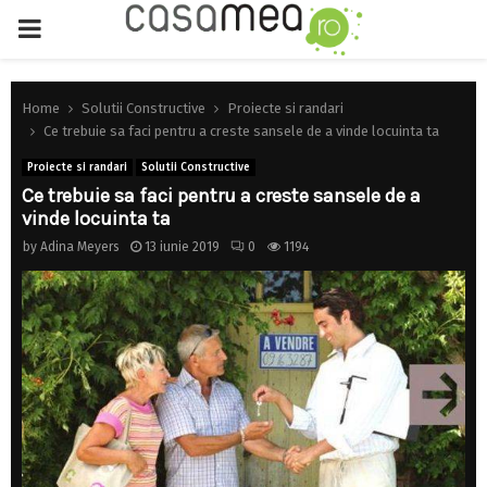
PRIMARY
MENU
Home
Solutii Constructive
Proiecte si randari
Ce trebuie sa faci pentru a creste sansele de a vinde locuinta ta
Proiecte si randari
Solutii Constructive
Ce trebuie sa faci pentru a creste sansele de a
vinde locuinta ta
by
Adina Meyers
13 iunie 2019
0
1194