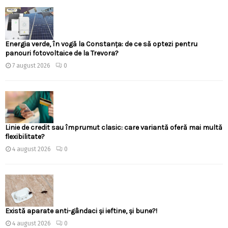
Energia verde, în vogă la Constanța: de ce să optezi pentru
panouri fotovoltaice de la Trevora?
7 august 2026
0
Linie de credit sau împrumut clasic: care variantă oferă mai multă
flexibilitate?
4 august 2026
0
Există aparate anti-gândaci și ieftine, și bune?!
4 august 2026
0