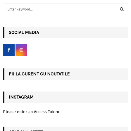
S
e
a
S
r
c
SOCIAL MEDIA
E
h
f
A
o
r
R
:
C
FII LA CURENT CU NOUTATILE
H
INSTAGRAM
Please enter an Access Token