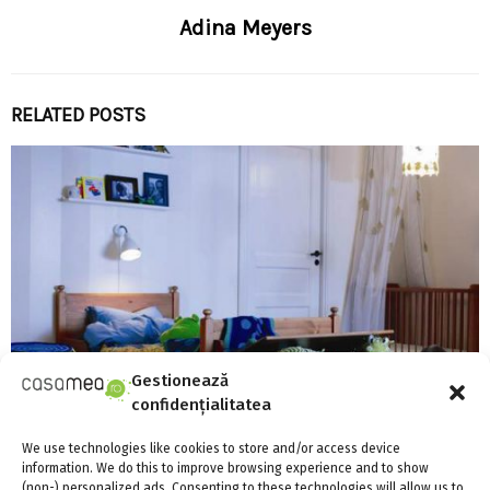
Adina Meyers
RELATED POSTS
Gestionează
confidențialitatea
We use technologies like cookies to store and/or access device
information. We do this to improve browsing experience and to show
(non-) personalized ads. Consenting to these technologies will allow us to