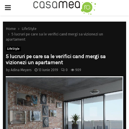
PRIMARY
MENU
Home
LifeStyle
5 lucruri pe care sa le verifici cand mergi sa vizionezi un
apartament
LifeStyle
5 lucruri pe care sa le verifici cand mergi sa
vizionezi un apartament
by
Adina Meyers
13 iunie 2019
0
909