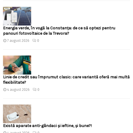
Energia verde, în vogă la Constanța: de ce să optezi pentru
panouri fotovoltaice de la Trevora?
7 august 2026
0
Linie de credit sau împrumut clasic: care variantă oferă mai multă
flexibilitate?
4 august 2026
0
Există aparate anti-gândaci și ieftine, și bune?!