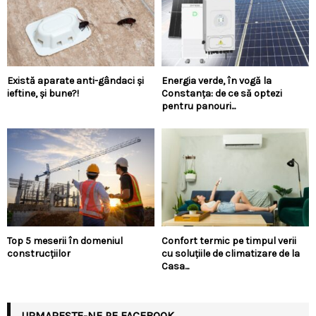
Există aparate anti-gândaci și
Energia verde, în vogă la
ieftine, și bune?!
Constanța: de ce să optezi
pentru panouri...
Top 5 meserii în domeniul
Confort termic pe timpul verii
construcțiilor
cu soluțiile de climatizare de la
Casa...
URMARESTE-NE PE FACEBOOK