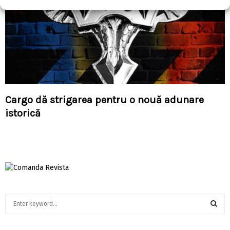
Cargo dă strigarea pentru o nouă adunare
istorică
S
e
a
S