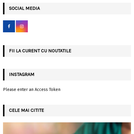
r
c
SOCIAL MEDIA
E
h
f
A
o
r
R
:
C
FII LA CURENT CU NOUTATILE
H
INSTAGRAM
Please enter an Access Token
CELE MAI CITITE