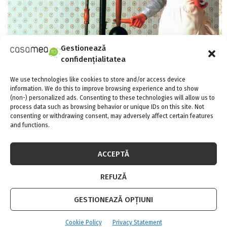
Gestionează
confidențialitatea
We use technologies like cookies to store and/or access device
information. We do this to improve browsing experience and to show
(non-) personalized ads. Consenting to these technologies will allow us to
process data such as browsing behavior or unique IDs on this site. Not
consenting or withdrawing consent, may adversely affect certain features
Miele da startul campaniei de colectare a
and functions.
doua tone de haine pentru copiii nevoiasi, in
parteneriat cu Crucea Rosie Romana
ACCEPTĂ
REFUZĂ
GESTIONEAZĂ OPȚIUNI
Cookie Policy
Privacy Statement